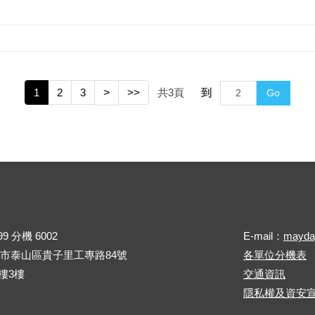
1
2
3
>
>>
共
3
頁
到
Go
0
9
2
7
9
4
99 分機 6002
E-mail：
mayda
新北市泰山區貴子里工專路84號
各單位分機表
樓3樓
交通資訊
隱私權及資安