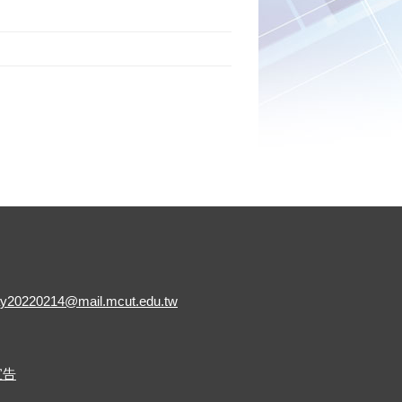
y20220214@mail.mcut.edu.tw
宣告