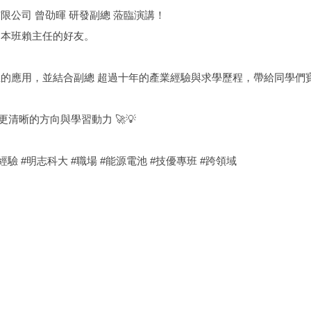
限公司 曾劭暉 研發副總 蒞臨演講！
是本班賴主任的好友。
上的應用，並結合副總 超過十年的產業經驗與求學歷程，帶給同學們
清晰的方向與學習動力 🚀💡
經驗 #明志科大 #職場 #能源電池 #技優專班 #跨領域