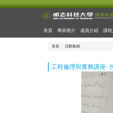
跳
到
主
要
內
首頁
專班簡介
成員介紹
課程
容
區
首頁
活動集錦
工程倫理與實務講座- 